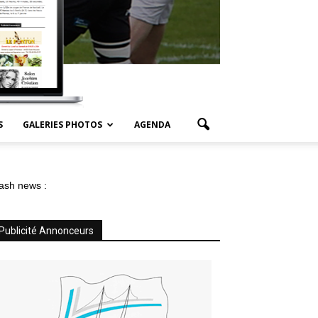
S
GALERIES PHOTOS
AGENDA
ash news :
Publicité Annonceurs