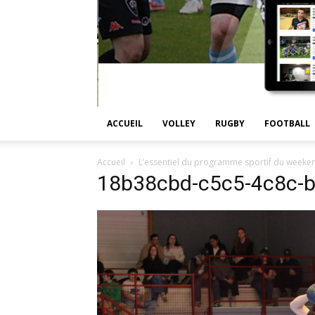
ACCUEIL
VOLLEY
RUGBY
FOOTBALL
Accueil
L’essentiel du programme sportif du weeken
18b38cbd-c5c5-4c8c-