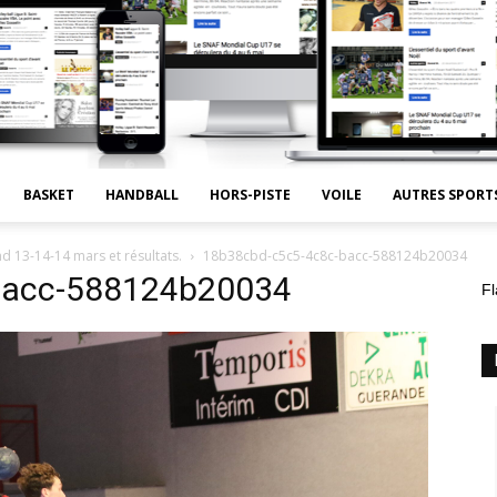
BASKET
HANDBALL
HORS-PISTE
VOILE
AUTRES SPORT
d 13-14-14 mars et résultats.
18b38cbd-c5c5-4c8c-bacc-588124b20034
bacc-588124b20034
Fl