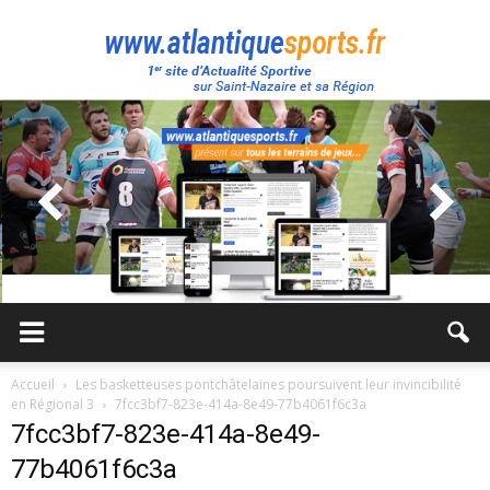
Atlantique
Sport
Accueil
Les basketteuses pontchâtelaines poursuivent leur invincibilité
en Régional 3
7fcc3bf7-823e-414a-8e49-77b4061f6c3a
7fcc3bf7-823e-414a-8e49-
77b4061f6c3a