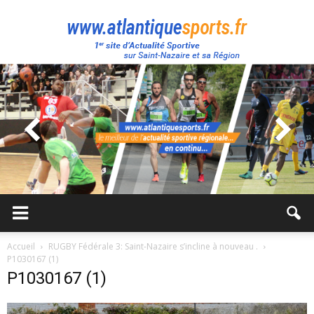
Atlantique
Sport
Accueil
RUGBY Fédérale 3: Saint-Nazaire s’incline à nouveau .
P1030167 (1)
P1030167 (1)