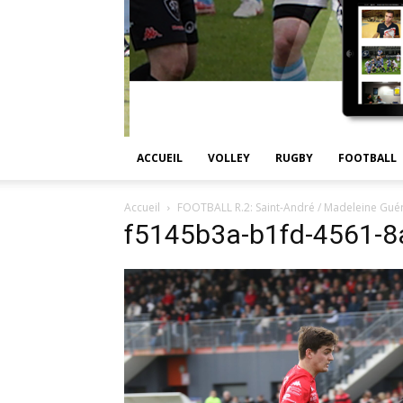
ACCUEIL
VOLLEY
RUGBY
FOOTBALL
Accueil
FOOTBALL R.2: Saint-André / Madeleine Guér
f5145b3a-b1fd-4561-8