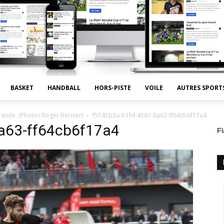
BASKET
HANDBALL
HORS-PISTE
VOILE
AUTRES SPORT
ande. (Photos Roger Bernier)
f5145b3a-b1fd-4561-8a63-ff64cb6f17a4
a63-ff64cb6f17a4
Fl