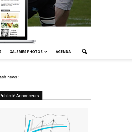
S
GALERIES PHOTOS
AGENDA
ash news :
Publicité Annonceurs