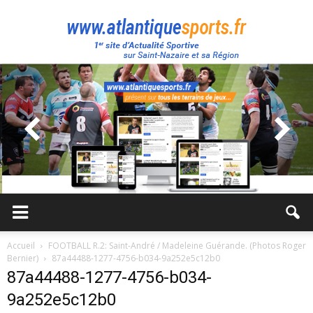
Atlantique
Sport
Accueil
FOOTBALL R.2: Saint-André / Madeleine Guérande. (Photos Roger
Bernier)
87a44488-1277-4756-b034-9a252e5c12b0
87a44488-1277-4756-b034-
9a252e5c12b0