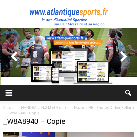
Atlantique
Sport
Accueil
HANDBALL N.2 M et F du Saint-Nazaire HB. (Photos Didier Pollart)
_W8A8940 - Copie
_W8A8940 – Copie