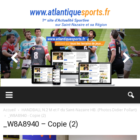
Atlantique
Sport
Accueil
HANDBALL N.2 M et F du Saint-Nazaire HB. (Photos Didier Pollart)
_W8A8940 - Copie (2)
_W8A8940 – Copie (2)