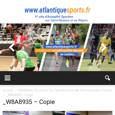
Atlantique
Sport
Accueil
HANDBALL N.2 M et F du Saint-Nazaire HB. (Photos Didier Pollart)
_W8A8935 - Copie
_W8A8935 – Copie