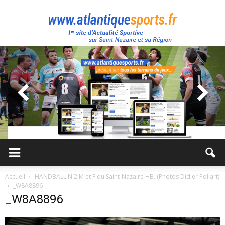
Atlantique
Sport
Accueil
HANDBALL N.2 M et F du Saint-Nazaire HB. (Photos Didier Pollart)
_W8A8896
_W8A8896