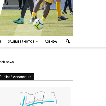
S
GALERIES PHOTOS
AGENDA
ash news :
Publicité Annonceurs