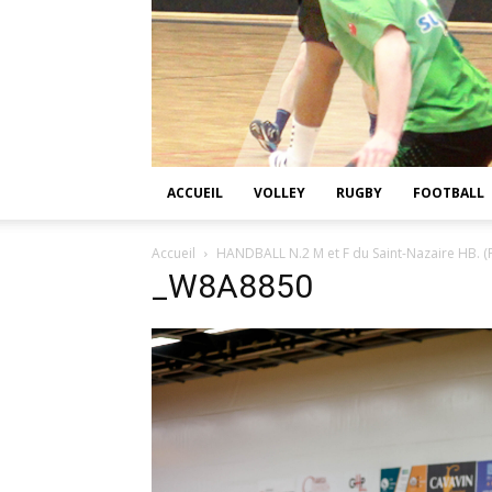
ACCUEIL
VOLLEY
RUGBY
FOOTBALL
Accueil
HANDBALL N.2 M et F du Saint-Nazaire HB. (P
_W8A8850