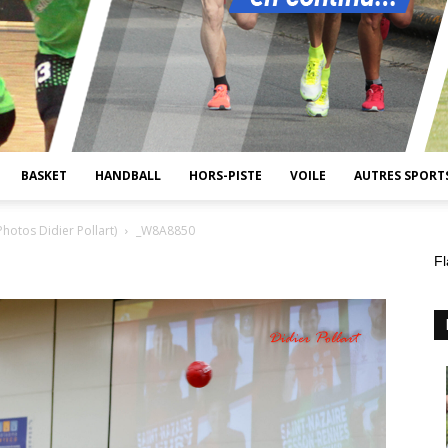
BASKET
HANDBALL
HORS-PISTE
VOILE
AUTRES SPORT
hotos Didier Pollart)
_W8A8850
Fl