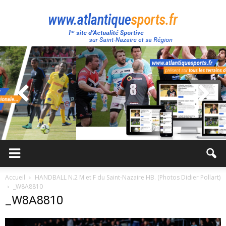
Atlantique
Sport
Accueil
HANDBALL N.2 M et F du Saint-Nazaire HB. (Photos Didier Pollart)
_W8A8810
_W8A8810