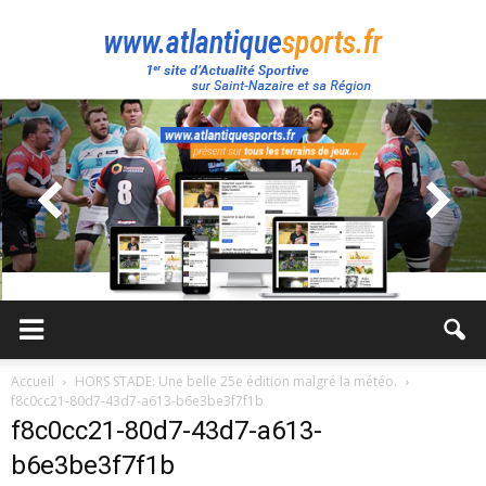
Atlantique
Sport
Accueil
HORS STADE: Une belle 25e édition malgré la météo.
f8c0cc21-80d7-43d7-a613-b6e3be3f7f1b
f8c0cc21-80d7-43d7-a613-
b6e3be3f7f1b