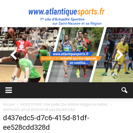
Atlantique
Sport
Accueil
HORS STADE: Une belle 25e édition malgré la météo.
d437edc5-d7c6-415d-81df-ee528cdd328d
d437edc5-d7c6-415d-81df-
ee528cdd328d