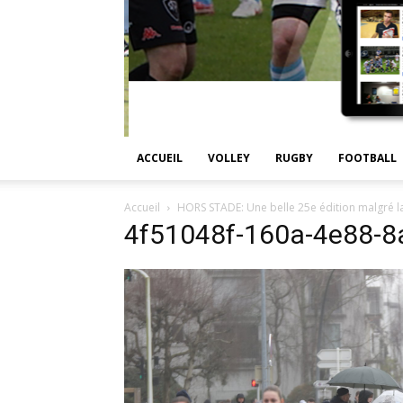
ACCUEIL
VOLLEY
RUGBY
FOOTBALL
Accueil
HORS STADE: Une belle 25e édition malgré l
4f51048f-160a-4e88-