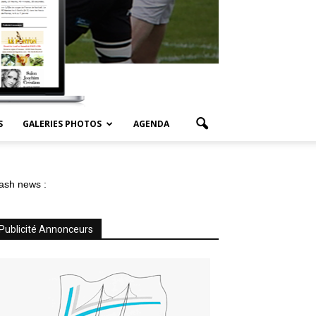
S
GALERIES PHOTOS
AGENDA
ash news :
Publicité Annonceurs