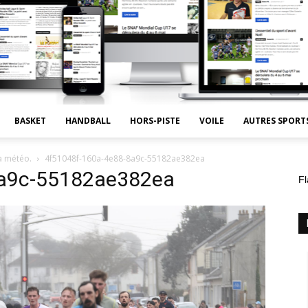
BASKET
HANDBALL
HORS-PISTE
VOILE
AUTRES SPORT
a météo.
4f51048f-160a-4e88-8a9c-55182ae382ea
8a9c-55182ae382ea
Fl