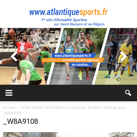
Atlantique
Sport
Accueil
HORS STADE: Une édition record pour les 25e 10 km du parc.
_W8A9108
_W8A9108