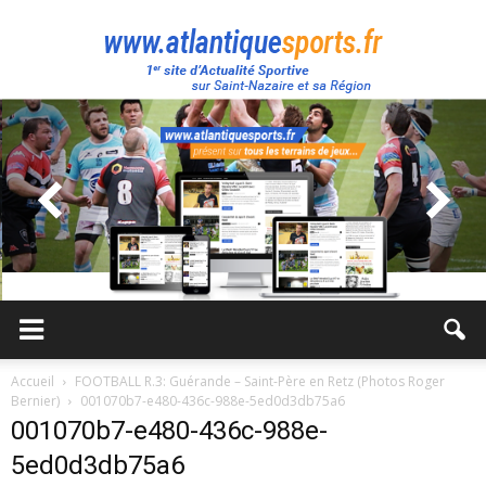
Atlantique
Sport
Accueil
FOOTBALL R.3: Guérande – Saint-Père en Retz (Photos Roger
Bernier)
001070b7-e480-436c-988e-5ed0d3db75a6
001070b7-e480-436c-988e-
5ed0d3db75a6