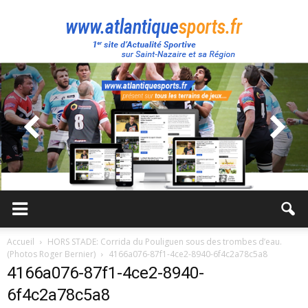
Atlantique
Sport
Accueil
HORS STADE: Corrida du Pouliguen sous des trombes d’eau.
(Photos Roger Bernier)
4166a076-87f1-4ce2-8940-6f4c2a78c5a8
4166a076-87f1-4ce2-8940-
6f4c2a78c5a8