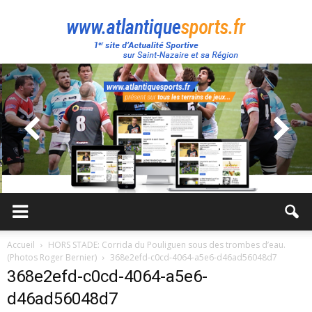
Atlantique
Sport
Accueil
HORS STADE: Corrida du Pouliguen sous des trombes d’eau.
(Photos Roger Bernier)
368e2efd-c0cd-4064-a5e6-d46ad56048d7
368e2efd-c0cd-4064-a5e6-
d46ad56048d7