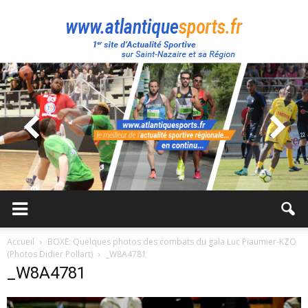
Atlantique
Sport
Accueil
BOXE: Quelques photos des combats du gala Luc Piaumier-KZO
(Photos Didier Pollart)
_W8A4781
_W8A4781