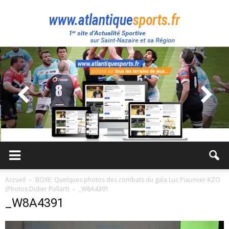
Atlantique
Sport
Accueil
BOXE: Quelques photos des combats du gala Luc Piaumier-KZO
(Photos Didier Pollart)
_W8A4391
_W8A4391