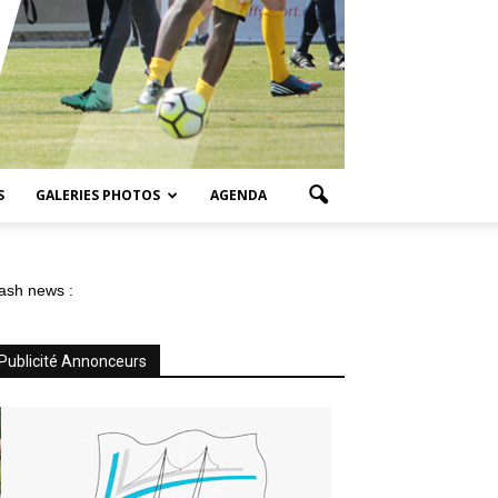
S
GALERIES PHOTOS
AGENDA
ash news :
Publicité Annonceurs