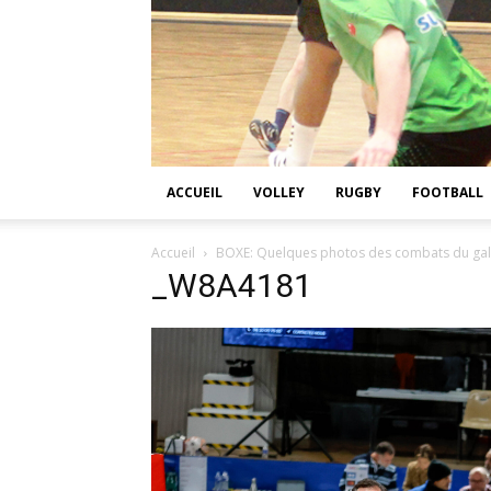
ACCUEIL
VOLLEY
RUGBY
FOOTBALL
Accueil
BOXE: Quelques photos des combats du gala 
_W8A4181