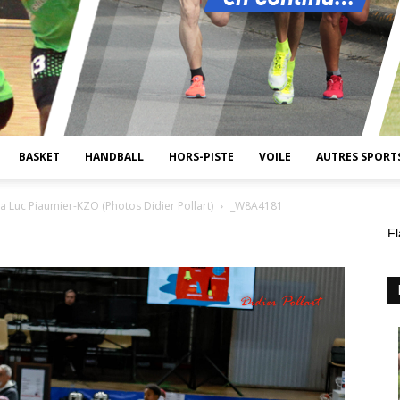
BASKET
HANDBALL
HORS-PISTE
VOILE
AUTRES SPORT
Luc Piaumier-KZO (Photos Didier Pollart)
_W8A4181
Fl