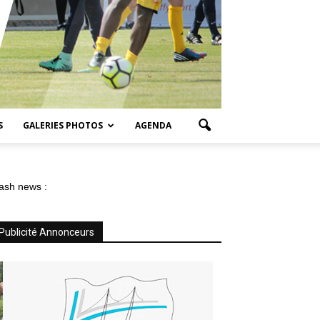
S
GALERIES PHOTOS
AGENDA
ash news :
Publicité Annonceurs