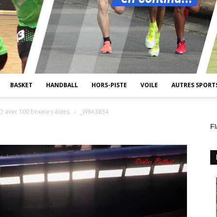
BASKET
HANDBALL
HORS-PISTE
VOILE
AUTRES SPORT
O avec 100 boxeurs élites.
_W8A3834
Fl