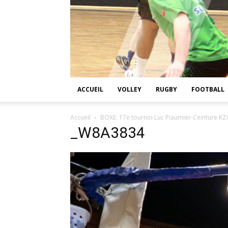
ACCUEIL
VOLLEY
RUGBY
FOOTBALL
Accueil
BOXE: 17e tournoi Luc Piaumier-Ceinture KZ
_W8A3834