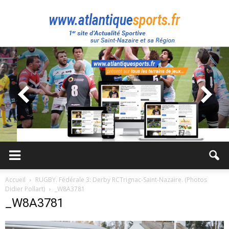
Atlantique
Sport
Accueil
RUGBY. Fédérale 3: Derby RCTrignac-Saint-Nazaire. (Photos
Didier Pollart)
_W8A3781
_W8A3781