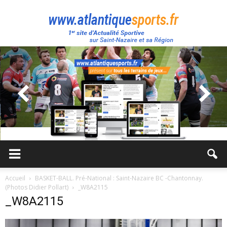
Atlantique
Sport
Accueil
BASKET-BALL. Pré-National : Saint-Nazaire BC -Chantonnay.
(Photos Didier Pollart)
_W8A2115
_W8A2115