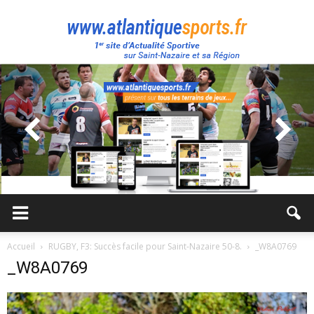
Atlantique
Sport
Accueil
RUGBY, F3: Succès facile pour Saint-Nazaire 50-8.
_W8A0769
_W8A0769