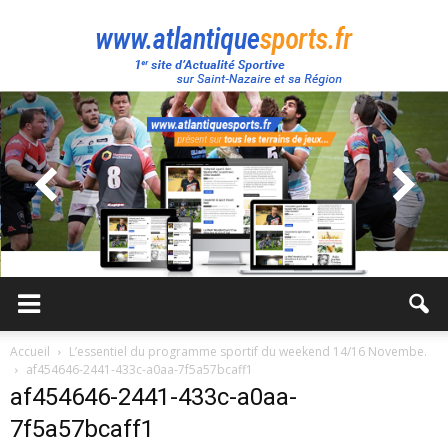
Atlantique
Sport
Accueil
L’essentiel du programme sportif du weekend 14/16 Novembe.
af454646-2441-433c-a0aa-7f5a57bcaff1
af454646-2441-433c-a0aa-
7f5a57bcaff1