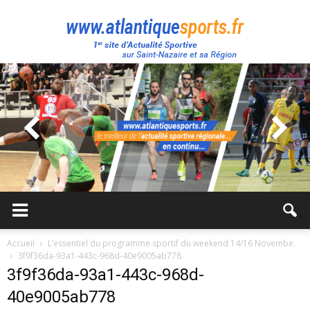
Atlantique
Sport
Accueil
L’essentiel du programme sportif du weekend 14/16 Novembe.
3f9f36da-93a1-443c-968d-40e9005ab778
3f9f36da-93a1-443c-968d-
40e9005ab778