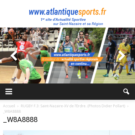
Atlantique
Sport
Accueil
RUGBY F.3: Saint-Nazaire-XV de l’Erdre. (Photos Didier Pollart)
_W8A8888
_W8A8888