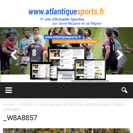
Atlantique
Sport
Accueil
RUGBY F.3: Saint-Nazaire-XV de l’Erdre. (Photos Didier Pollart)
_W8A8857
_W8A8857