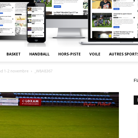
BASKET
HANDBALL
HORS-PISTE
VOILE
AUTRES SPORT
end 1-2 novembre
_W8A8367
Fl