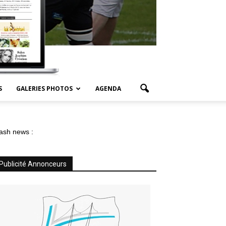
S
GALERIES PHOTOS
AGENDA
ash news :
Publicité Annonceurs