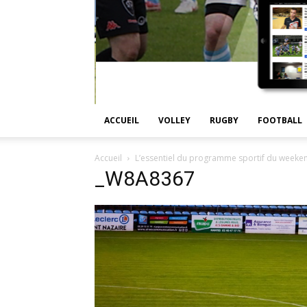
ACCUEIL
VOLLEY
RUGBY
FOOTBALL
Accueil
L’essentiel du programme sportif du week
_W8A8367