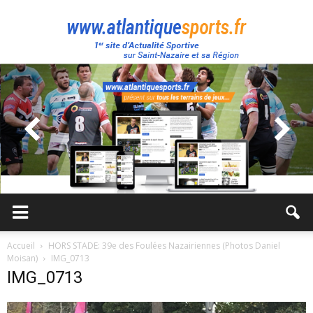
Atlantique
Sport
Accueil
HORS STADE: 39e des Foulées Nazairiennes (Photos Daniel
Moisan)
IMG_0713
IMG_0713