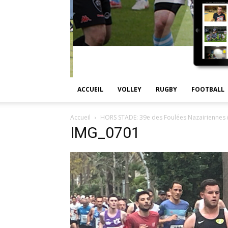
ACCUEIL
VOLLEY
RUGBY
FOOTBALL
Accueil
HORS STADE: 39e des Foulées Nazairiennes 
IMG_0701