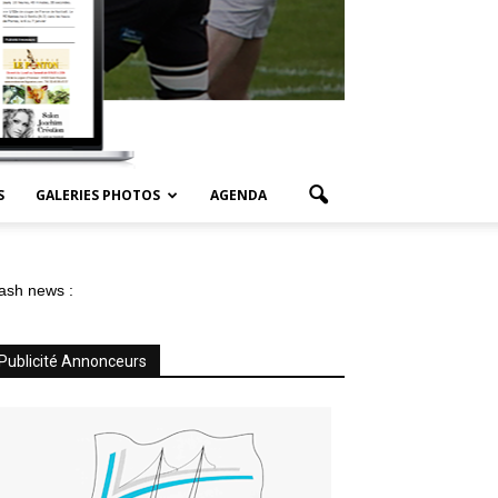
S
GALERIES PHOTOS
AGENDA
ash news :
Publicité Annonceurs