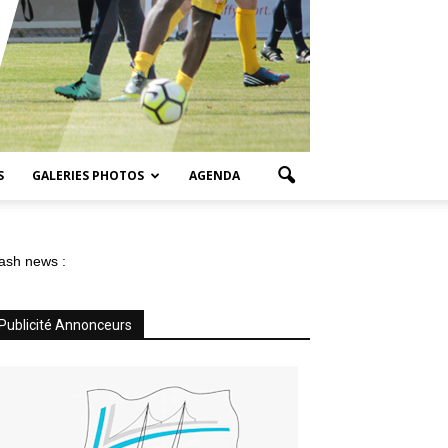
S
GALERIES PHOTOS
AGENDA
ash news :
Publicité Annonceurs