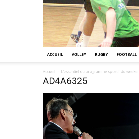
ACCUEIL
VOLLEY
RUGBY
FOOTBALL
Accueil
L’essentiel du programme sportif du weeke
AD4A6325