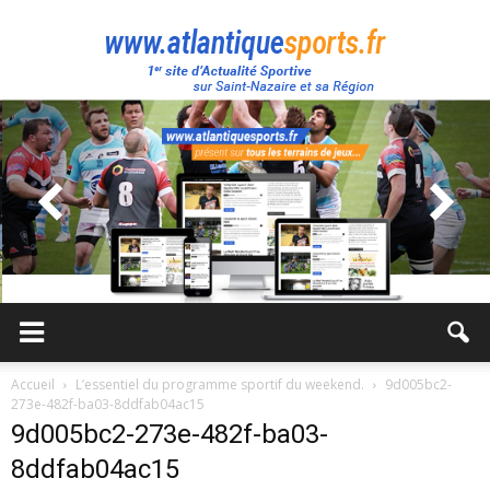
Atlantique
Sport
Accueil
L’essentiel du programme sportif du weekend.
9d005bc2-
273e-482f-ba03-8ddfab04ac15
9d005bc2-273e-482f-ba03-
8ddfab04ac15