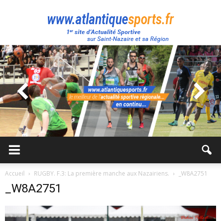
Atlantique
Sport
Accueil
RUGBY. F.3: La première manche aux Nazairiens.
_W8A2751
_W8A2751