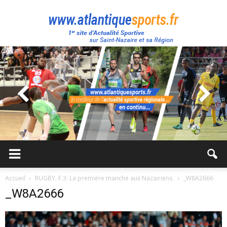
Atlantique
Sport
Accueil
RUGBY. F.3: La première manche aux Nazairiens.
_W8A2666
_W8A2666