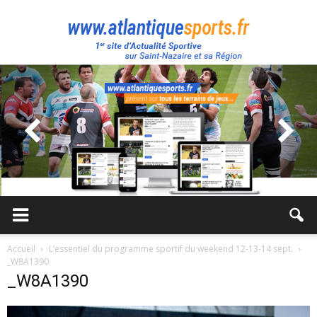
Atlantique
Sport
Accueil
L’essentiel du programme sportif du weekend 12-13-14 sept.
_W8A1390
_W8A1390