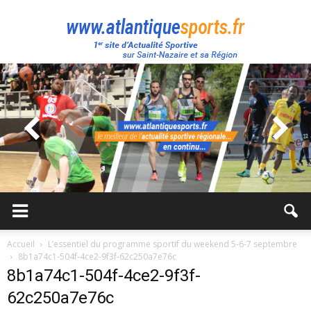
Atlantique
Sport
Accueil
L’essentiel du programme sportif du weekend 5-6-7 septembre
8b1a74c1-504f-4ce2-9f3f-62c250a7e76c
8b1a74c1-504f-4ce2-9f3f-
62c250a7e76c