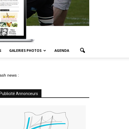
S
GALERIES PHOTOS
AGENDA
ash news :
Publicité Annonceurs