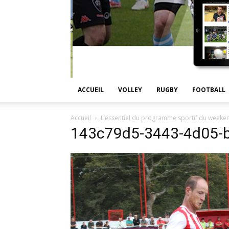
ACCUEIL
VOLLEY
RUGBY
FOOTBALL
Accueil
L’essentiel du programme sportif du weeke
143c79d5-3443-4d05-