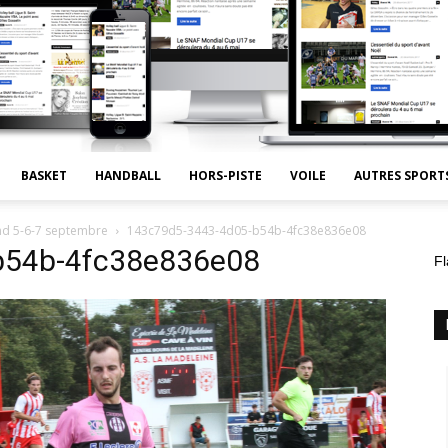
BASKET
HANDBALL
HORS-PISTE
VOILE
AUTRES SPORT
nd 5-6-7 septembre
143c79d5-3443-4d05-b54b-4fc38e836e08
b54b-4fc38e836e08
Fl