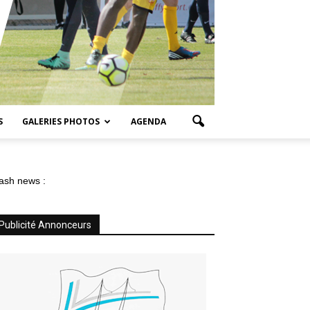
S
GALERIES PHOTOS
AGENDA
ash news :
Publicité Annonceurs