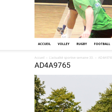
ACCUEIL
VOLLEY
RUGBY
FOOTBALL
Accueil
L’actualité sportive semaine 33.
AD4A976
AD4A9765