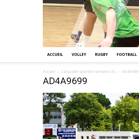
ACCUEIL
VOLLEY
RUGBY
FOOTBALL
Accueil
L’actualité sportive semaine 33.
AD4A969
AD4A9699