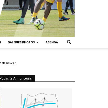
S
GALERIES PHOTOS
AGENDA
ash news :
Publicité Annonceurs