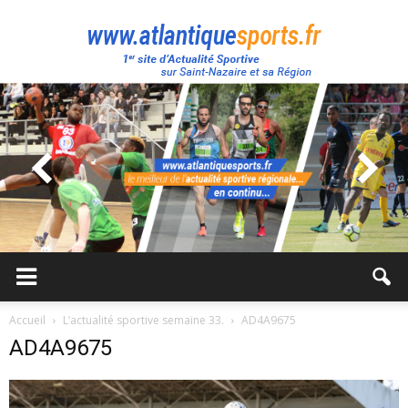
Atlantique
Sport
Accueil
L’actualité sportive semaine 33.
AD4A9675
AD4A9675