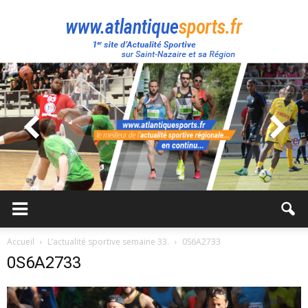
Atlantique
Sport
Accueil
L’actualité sportive semaine 33.
0S6A2733
0S6A2733