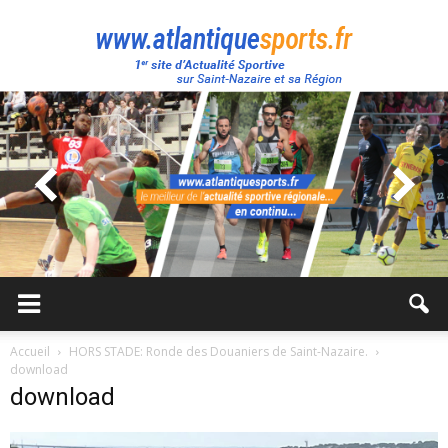
Atlantique
Sport
Accueil
HORS STADE: Ronde des Douaniers de Saint-Nazaire.
download
download