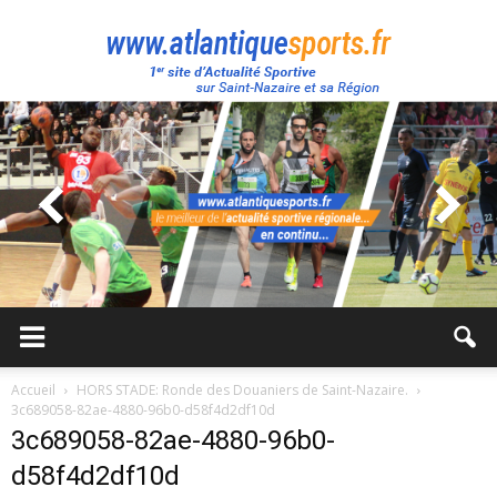
Atlantique
Sport
Accueil
HORS STADE: Ronde des Douaniers de Saint-Nazaire.
3c689058-82ae-4880-96b0-d58f4d2df10d
3c689058-82ae-4880-96b0-
d58f4d2df10d