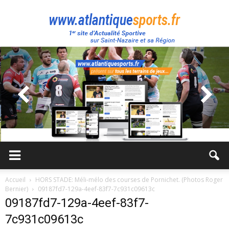
Atlantique
Sport
Accueil
HORS STADE: Méli-mélo des courses de Pornichet. (Photos Roger
Bernier)
09187fd7-129a-4eef-83f7-7c931c09613c
09187fd7-129a-4eef-83f7-
7c931c09613c