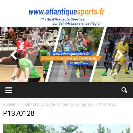
Atlantique
Sport
Accueil
RUGBY N.2: Le Stade Nantais fait sa reprise.
P1370128
P1370128