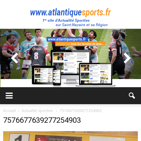
Atlantique
Sport
Accueil
Actualité sportive.
7576677639277254903
7576677639277254903