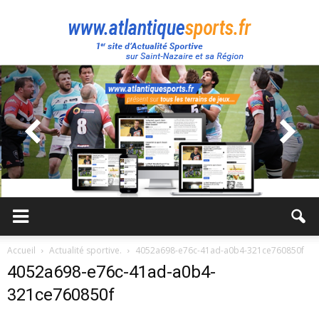
Atlantique
Sport
Accueil
Actualité sportive.
4052a698-e76c-41ad-a0b4-321ce760850f
4052a698-e76c-41ad-a0b4-
321ce760850f