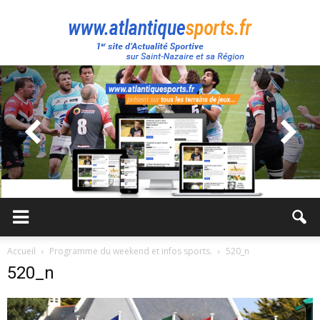
Atlantique
Sport
Accueil
Programme du weekend et infos sports.
520_n
520_n